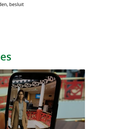
en, besluit
ies