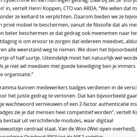
 cybercrime en van hun eigen gedrag. Daarbij zet ze ‘storyte
on’ in, vertelt Henri Koppen, CTO van ARDA. “We willen dat
nder ze keihard te verplichten. Daarom bieden we ze bijv
 privé mobiel te beschermen, vanuit de filosofie dat als me
on beter beschermen ze dat gedrag ook meenemen naar het
itdaging is om ervoor te zorgen dat iedereen meedoet, ald
en alle weerstand weg te nemen. We doen het bijvoorbeeld
rtje of half uurtje. Uiteindelijk moet het natuurlijk wel word
Als je niet wil meedoen met goede beveiliging ben je immers 
e organisatie.”
gramma kunnen medewerkers badges verdienen in de versc
or het juiste gedrag te vertonen. Dat kan bijvoorbeeld ga
je wachtwoord vernieuwen of een 2-factor authenticatie ins
adges zie je dat mensen heel competitief worden”, vertelt 
bestaat uit verschillende modules, waar digitaal
bewustzijn centraal staat. Van de Woo (Wet open overheid),