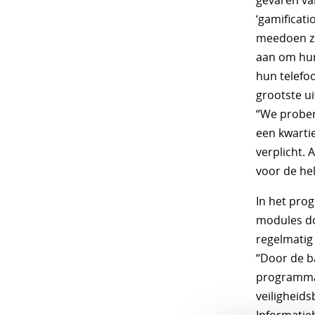
gevaren van
‘gamificati
meedoen zo
aan om hun
hun telefo
grootste u
“We prober
een kwartie
verplicht. 
voor de hel
In het pro
modules do
regelmatig 
“Door de b
programma 
veiligheids