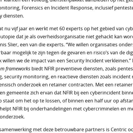
nitoring, Forensics en Incident Response, inclusief pentest
y diensten.
t nu vijf jaar en werkt met 60 experts op het gebied van cyb
 utopie dat je als overheidsorganisatie niet gehackt kan wor
nis Slier, een van die experts. “We willen organisaties ond
aar mogelijk te zijn tegen de gevaren en risico’s van de dig
 willen we de impact van een Security Incident verkleinen.”
em frameworks
biedt NFIR preventieve diensten, zoals pentes
, security monitoring, en reactieve diensten zoals incident
rensisch onderzoek en retainer contracten. Met een retainer
een gemeente zich ervan dat NFIR bij een cyberincident binn
 staat om het op te lossen, of binnen een half uur op afsta
helpt NFIR bij onderhandelingen met cybercriminelen en met
 onderzoek.
 samenwerking met deze betrouwbare partners is Centric o