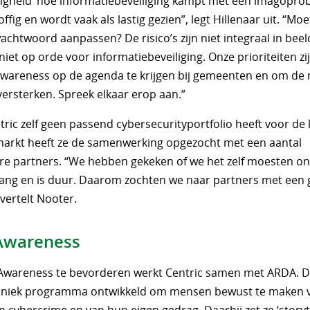
eiligheid’ hoe informatiebeveiliging kampt met een imagopro
offig en wordt vaak als lastig gezien”, legt Hillenaar uit. “Mo
chtwoord aanpassen? De risico’s zijn niet integraal in beel
 niet op orde voor informatiebeveiliging. Onze prioriteiten z
wareness op de agenda te krijgen bij gemeenten en om de 
versterken. Spreek elkaar erop aan.”
ric zelf geen passend cybersecurityportfolio heeft voor de 
arkt heeft ze de samenwerking opgezocht met een aantal
e partners. “We hebben gekeken of we het zelf moesten on
lang en is duur. Daarom zochten we naar partners met een
 vertelt Nooter.
Awareness
wareness te bevorderen werkt Centric samen met ARDA. Dit
uniek programma ontwikkeld om mensen bewust te maken 