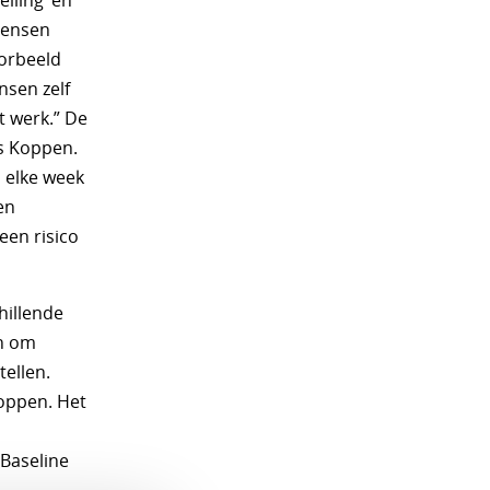
lling’ en
 mensen
oorbeeld
nsen zelf
 werk.” De
us Koppen.
 elke week
en
een risico
hillende
an om
tellen.
Koppen. Het
 Baseline