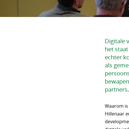
Digitale
het staat
echter ko
als geme
persoons
bewapene
partners.
Waarom is d
Hillenaar e
developmen