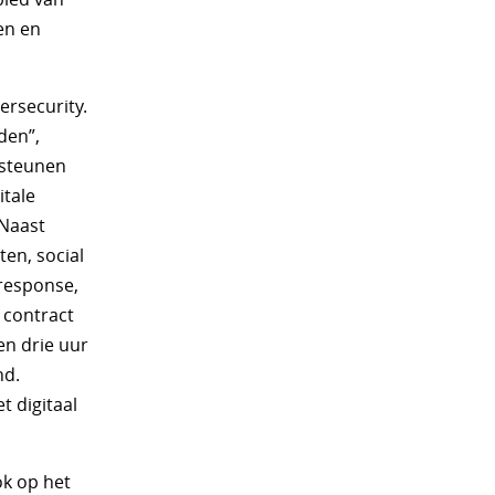
en en
ersecurity.
den”,
ersteunen
itale
 Naast
ten, social
 response,
 contract
en drie uur
nd.
 digitaal
ok op het