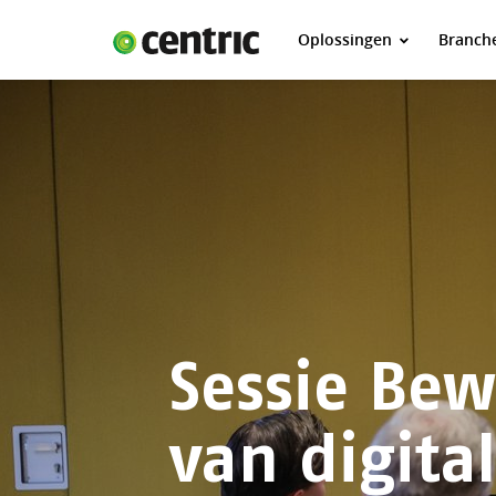
Oplossingen
Branch
Oplossingen
Branches
Over Centric
Contact
Careers
Insights
Sessie Be
van digital