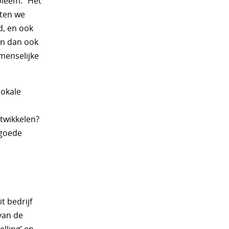
bleem. “Het
eten we
d, en ook
ijn dan ook
menselijke
lokale
twikkelen?
 goede
 bedrijf
van de