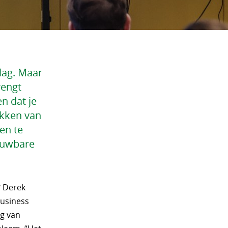
lag. Maar
rengt
n dat je
ekken van
en te
ouwbare
? Derek
business
ng van