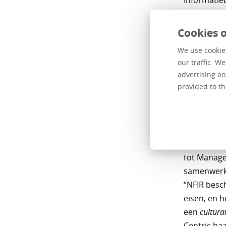
Informatieb
Een van de 
Cookies o
medewerke
moeten bea
We use cookies
je wordt g
our traffic. W
advertising an
verschille
provided to th
zien, zoals
Incide
Maar wat nu
tot Manage
samenwerki
“NFIR besc
eisen, en h
een
cultural
Centric ha