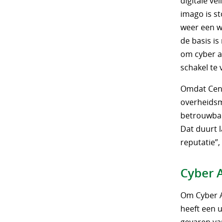
digitale v
imago is st
weer een wa
de basis is
om cyber a
schakel te 
Omdat Cent
overheidsm
betrouwbar
Dat duurt 
reputatie”,
Cyber 
Om Cyber A
heeft een 