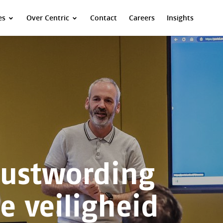
es
Over Centric
Contact
Careers
Insights
wustwording
e veiligheid