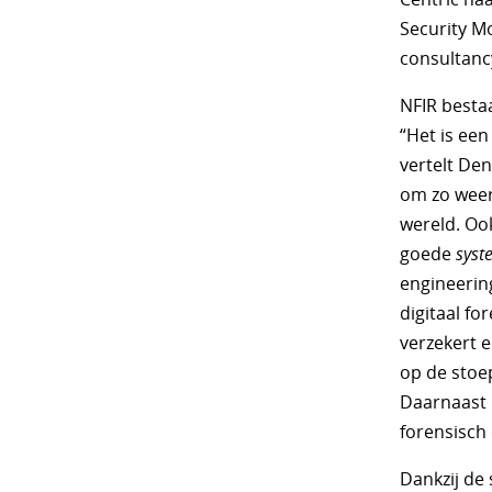
Security Mo
consultanc
NFIR bestaa
“Het is een
vertelt Den
om zo weerb
wereld. Ook
goede
syst
engineering
digitaal fo
verzekert 
op de stoep
Daarnaast 
forensisch
Dankzij de