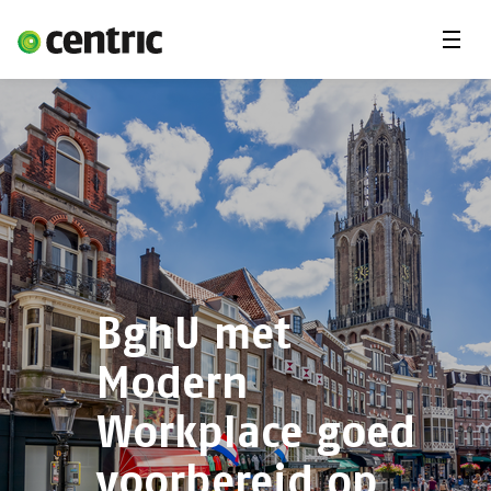
Menu'
Oplossingen
Branches
Over Centric
Contact
Careers
Insights
BghU met
Modern
Workplace goed
voorbereid op