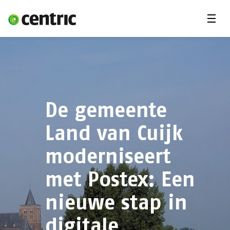
Menu'
Oplossingen
Branches
Over Centric
Contact
De gemeente
Careers
Land van Cuijk
Insights
moderniseert
met Postex: Een
nieuwe stap in
digitale