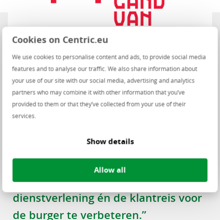
Cookies on Centric.eu
We use cookies to personalise content and ads, to provide social media
features and to analyse our traffic. We also share information about
your use of our site with our social media, advertising and analytics
partners who may combine it with other information that you’ve
provided to them or that they’ve collected from your use of their
“De keuze voor Postex was voor ons
services.
een logische stap in onze digitale
Show details
strategie. De integratie met Centric
Sociaal Domein biedt ons ongekende
Allow all
mogelijkheden om onze
dienstverlening én de klantreis voor
de burger te verbeteren.”