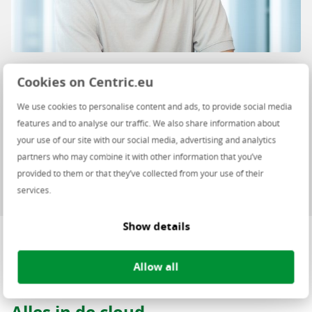
“Ik hoor er zelf weinig over en
Cookies on Centric.eu
meestal is dat een teken dat het
We use cookies to personalise content and ads, to provide social media
goed gaat.”
features and to analyse our traffic. We also share information about
your use of our site with our social media, advertising and analytics
partners who may combine it with other information that you’ve
Adriaan van Loon
provided to them or that they’ve collected from your use of their
gemeente Roosendaal
services.
Show details
Allow all