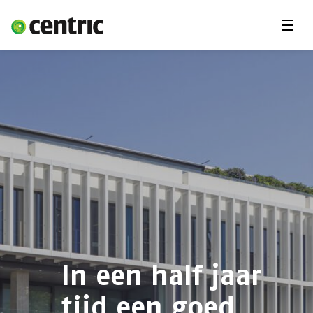
Menu'
Oplossingen
Branches
Over Centric
Contact
Careers
Insights
In een half jaar
tijd een goed