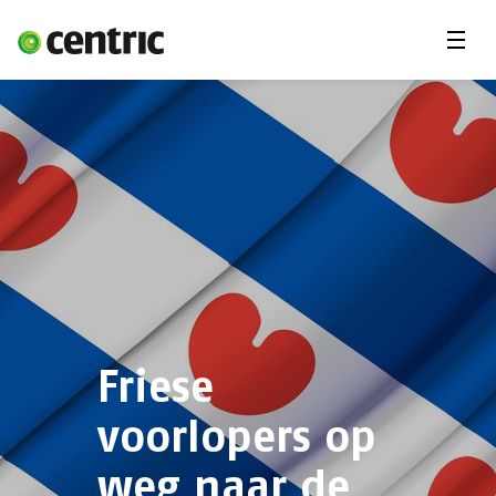
Menu'
Oplossingen
Branches
Over Centric
Contact
Careers
Insights
Friese
voorlopers op
weg naar de