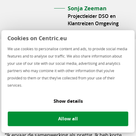
Sonja Zeeman
Projectleider DSO en
Klantreizen Omgeving
Cookies on Centric.eu
We use cookies to personalise content and ads, to provide social media
features and to analyse our traffic. We also share information about
your use of our site with our social media, advertising and analytics
Liggen jullie op schema?
partners who may combine it with other information that you’ve
provided to them or that they’ve collected from your use of their
“Over het algemeen liggen we bij beide gemeenten op
services.
schema. Het is fijn dat de Omgevingswet een jaar is
uitgesteld, want er is veel te doen.”
Show details
Hoe ervaren jullie de samenwerking met
Allow all
de leveranciers?
“Ik ervaar de samenwerking als prettig. Ik heb korte