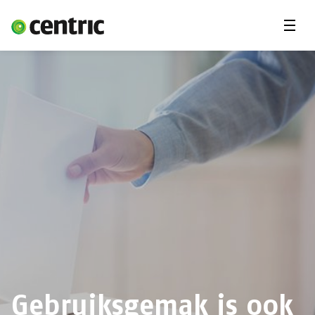
Menu'
Oplossingen
Branches
Over Centric
Contact
Careers
Insights
Gebruiksgemak is ook