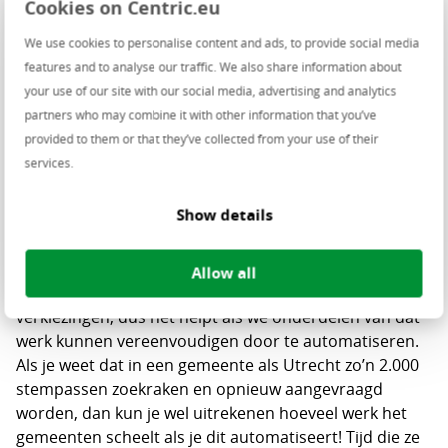
Cookies on Centric.eu
administratieve afhandeling daarvan, komt altijd
handmatig werk kijken. Wij hebben dat gedigitaliseerd:
We use cookies to personalise content and ads, to provide social media
de burger logt in bij de eDienst, via de website van de
features and to analyse our traffic. We also share information about
gemeente, en direct wordt gecontroleerd of de
your use of our site with our social media, advertising and analytics
aanvraag geldig is. Daarna wordt een keuze gemaakt
partners who may combine it with other information that you’ve
voor het aanvragen van een stempas of een kiezerspas
provided to them or that they’ve collected from your use of their
(die nodig is als je buiten je eigen gemeente wilt
services.
stemmen). Vervolgens worden alle wijzigingen in het
kiezersregister doorgevoerd en krijgt de burger zijn of
Show details
haar pas over de post toegestuurd. Hetzelfde gebeurt
bij het aanvragen van een volmacht.
Allow all
Gemeenten hebben veel werk aan het organiseren van
verkiezingen, dus het helpt als we onderdelen van dat
werk kunnen vereenvoudigen door te automatiseren.
Als je weet dat in een gemeente als Utrecht zo’n 2.000
stempassen zoekraken en opnieuw aangevraagd
worden, dan kun je wel uitrekenen hoeveel werk het
gemeenten scheelt als je dit automatiseert! Tijd die ze