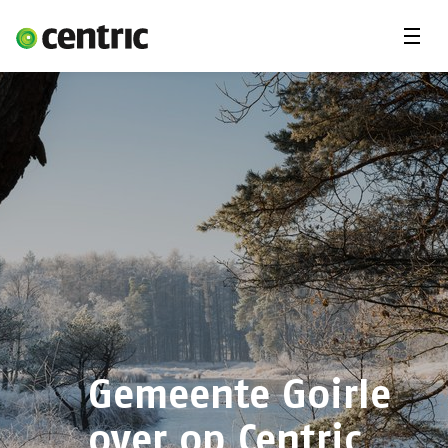
Menu'
Oplossingen
Branches
Over Centric
Contact
Careers
Insights
Gemeente Goirle
over op Centric