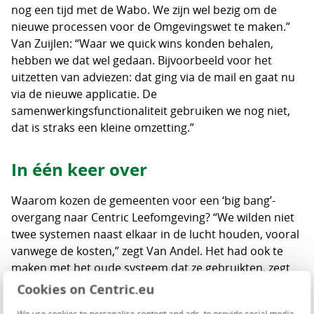
nog een tijd met de Wabo. We zijn wel bezig om de
nieuwe processen voor de Omgevingswet te maken.”
Van Zuijlen: “Waar we quick wins konden behalen,
hebben we dat wel gedaan. Bijvoorbeeld voor het
uitzetten van adviezen: dat ging via de mail en gaat nu
via de nieuwe applicatie. De
samenwerkingsfunctionaliteit gebruiken we nog niet,
dat is straks een kleine omzetting.”
In één keer over
Waarom kozen de gemeenten voor een ‘big bang’-
overgang naar Centric Leefomgeving? “We wilden niet
twee systemen naast elkaar in de lucht houden, vooral
vanwege de kosten,” zegt Van Andel. Het had ook te
maken met het oude systeem dat ze gebruikten, zegt
Van Zuijlen (Squit van leverancier Roxit). “Een migratie
Cookies on Centric.eu
was alleen mogelijk door via Excel alles in één keer over
We use cookies to personalise content and ads, to provide social media