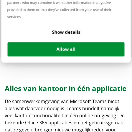
omgeving hier zo snel kon worden
partners who may combine it with other information that you’ve
provided to them or that they’ve collected from your use of their
uitgerold!”
services.
Xander Meuffels
Show details
Beleidsadviseur ICT bij
de gemeente Beek
Allow all
Alles van kantoor in één applicatie
De samenwerkomgeving van Microsoft Teams biedt
alles wat daarvoor nodig is. Teams bundelt namelijk
veel kantoorfunctionaliteit in één online omgeving. De
bekende Office 365-applicaties en het gebruiksgemak
dat ze geven, brengen nieuwe mogelijkheden voor