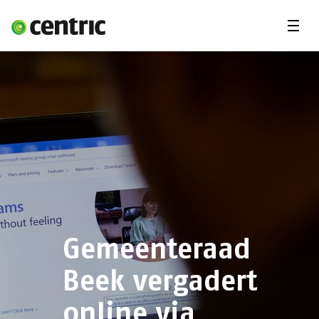
Menu'
Oplossingen
Branches
Over Centric
Contact
Careers
Insights
Gemeenteraad
Beek vergadert
online via