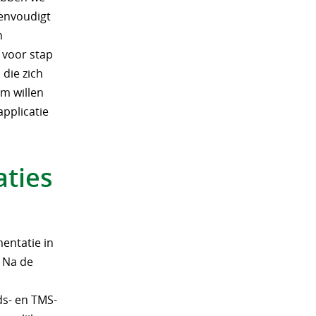
eenvoudigt
n
 voor stap
die zich
m willen
applicatie
aties
entatie in
 Na de
ds- en TMS-