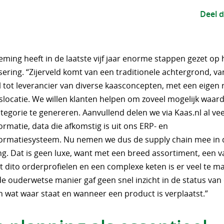
Deel d
ming heeft in de laatste vijf jaar enorme stappen gezet op 
isering. “Zijerveld komt van een traditionele achtergrond, va
 tot leverancier van diverse kaasconcepten, met een eigen r
slocatie. We willen klanten helpen om zoveel mogelijk waar
egorie te genereren. Aanvullend delen we via Kaas.nl al vee
rmatie, data die afkomstig is uit ons ERP- en
ormatiesysteem. Nu nemen we dus de supply chain mee in 
ing. Dat is geen luxe, want met een breed assortiment, een v
t dito orderprofielen en een complexe keten is er veel te m
e ouderwetse manier gaf geen snel inzicht in de status van 
 wat waar staat en wanneer een product is verplaatst.”