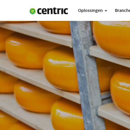
Oplossingen
Branch
Oplossingen
Branches
Over Centric
Contact
Careers
Insights