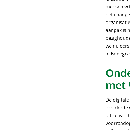
mensen vri
het change
organisati
aanpak is 
bezighoude
we nu eerst
in Bodegra
Onde
met 
De digital
ons derde 
uitrol van
voorraadop