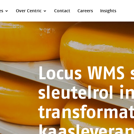
es
Over Centric
Contact
Careers
Insights
Locus WMS 
sleutelrol i
transformat
kaasleveran