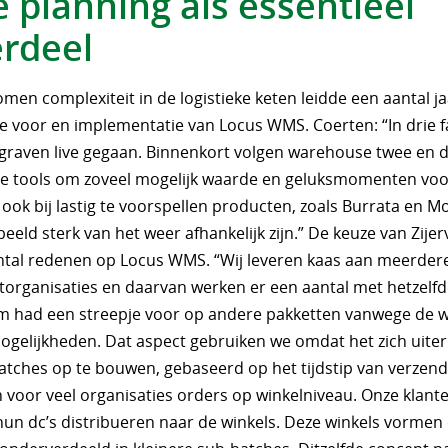
 planning als essentieel
rdeel
men complexiteit in de logistieke keten leidde een aantal j
e voor en implementatie van Locus WMS. Coerten: “In drie f
graven live gegaan. Binnenkort volgen warehouse twee en d
de tools om zoveel mogelijk waarde en geluksmomenten voo
 ook bij lastig te voorspellen producten, zoals Burrata en Mo
beeld sterk van het weer afhankelijk zijn.” De keuze van Zijerv
tal redenen op Locus WMS. “Wij leveren kaas aan meerder
organisaties en daarvan werken er een aantal met hetzelf
m had een streepje voor op andere pakketten vanwege de 
ogelijkheden. Dat aspect gebruiken we omdat het zich uite
tches op te bouwen, gebaseerd op het tijdstip van verzend
 voor veel organisaties orders op winkelniveau. Onze klan
 hun dc’s distribueren naar de winkels. Deze winkels vormen