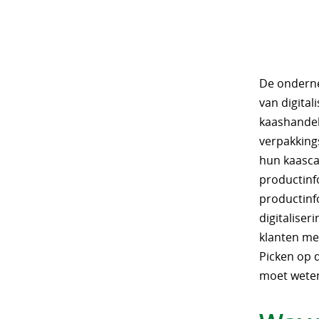
De onderne
van digital
kaashandel
verpakking
hun kaascat
productinfo
productinf
digitaliser
klanten me
Picken op d
moet weten