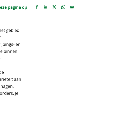
eze pagina op
het gebied
n
ijpings- en
de binnen
l
de
ariëteit aan
anagen.
orders. Je