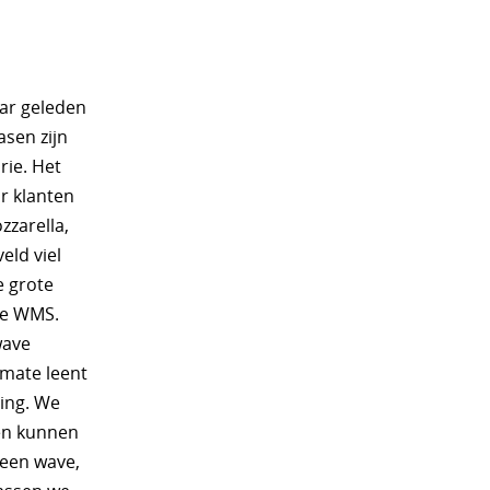
aar geleden
asen zijn
rie. Het
r klanten
zzarella,
eld viel
e grote
de WMS.
wave
rmate leent
ing. We
ten kunnen
 een wave,