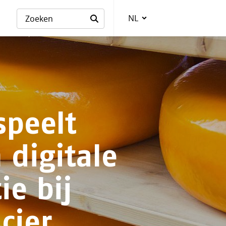
NL
Taalkeuze
speelt
n digitale
ie bij
cier