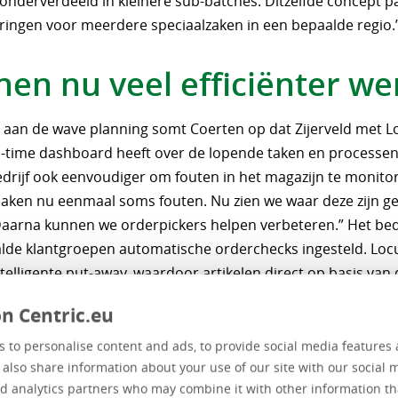
t onderverdeeld in kleinere sub-batches. Ditzelfde concept 
eringen voor meerdere speciaalzaken in een bepaalde regio.
nen nu veel efficiënter we
 aan de wave planning somt Coerten op dat Zijerveld met 
l-time dashboard heeft over de lopende taken en processen.
edrijf ook eenvoudiger om fouten in het magazijn te monito
ken nu eenmaal soms fouten. Nu zien we waar deze zijn g
Daarna kunnen we orderpickers helpen verbeteren.” Het bedr
lde klantgroepen automatische orderchecks ingesteld. Loc
telligente put-away, waardoor artikelen direct op basis van 
 op de goede plaats worden weggezet. Ook kan Zijerveld dan
n Centric.eu
rders uitsplitsen naar meerdere orderpickers, wat tot korte
den kan leiden. “We willen in dit warehouse van 10.000 vier
 to personalise content and ads, to provide social media features 
ciënt met de ruimte omgaan, daar helpt het WMS heel goed b
e also share information about your use of our site with our social 
d analytics partners who may combine it with other information th