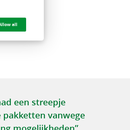
Allow all
ad een streepje
e pakketten vanwege
ing mogelijkheden”