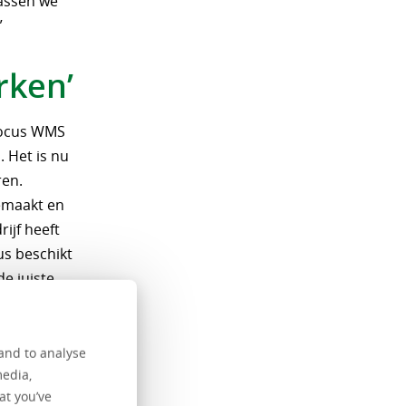
passen we
”
rken’
Locus WMS
 Het is nu
ren.
emaakt en
ijf heeft
us beschikt
de juiste
kzij de
re
kante
and to analyse
ij.”
media,
at you’ve