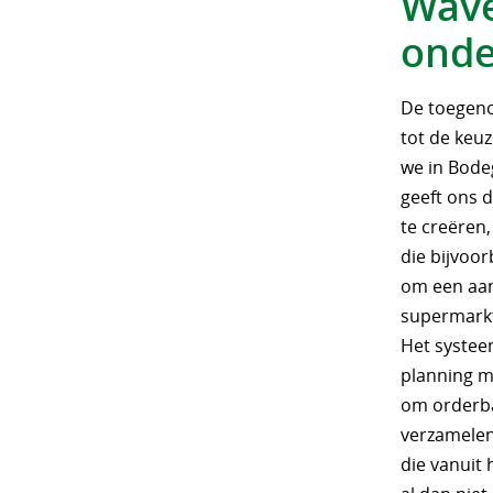
Wave
onde
De toegeno
tot de keuz
we in Bode
geeft ons 
te creëren,
die bijvoor
om een aan
supermarkt
Het systee
planning m
om orderba
verzamelen
die vanuit