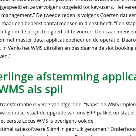
jgespeeld en ze vervolgens opgeleid tot key-users. Het ver
 management.” De tweede reden is volgens Coerten dat ee
e maar een beperkt aantal mensen in dienst heeft. “Een stap
nodig om de projecten goed uit te voeren. Denk aan mensen 
n met master data, applicatiebeheer en de operatie. Daaro
 in Venlo het WMS uitrollen en pas daarna de slot booking 
ven.”
rlinge afstemming applic
WMS als spil
e transformatie is verre van afgerond. “Naast de WMS implem
warehouse, staat de upgrade van ons ERP-pakket op stapel.
 het eerste Locus WMS is overigens ook de
timalisatiesoftware Slim4 in gebruik genomen.” Onderhou