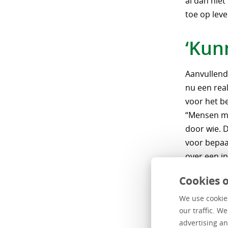
al dan nie
toe op lev
‘Kun
Aanvullend
nu een rea
voor het b
“Mensen ma
door wie. 
voor bepaa
over een in
afmetingen
Cookies o
software o
doorlooptij
We use cookies
meter effi
our traffic. W
advertising an