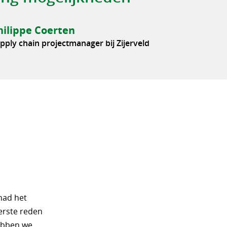
hilippe Coerten
pply chain projectmanager bij Zijerveld
had het
erste reden
ebben we