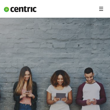
Menu'
Oplossingen
Branches
Over Centric
Contact
Careers
Insights