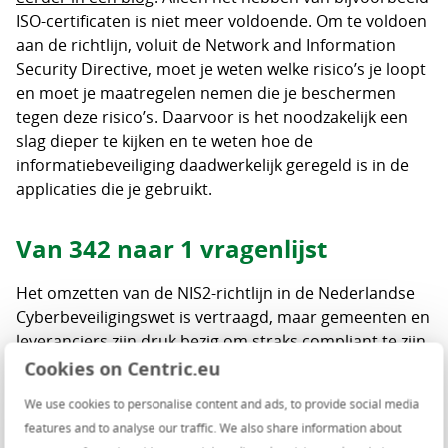
ISO-certificaten is niet meer voldoende. Om te voldoen
aan de richtlijn, voluit de Network and Information
Security Directive, moet je weten welke risico’s je loopt
en moet je maatregelen nemen die je beschermen
tegen deze risico’s. Daarvoor is het noodzakelijk een
slag dieper te kijken en te weten hoe de
informatiebeveiliging daadwerkelijk geregeld is in de
applicaties die je gebruikt.
Van 342 naar 1 vragenlijst
Het omzetten van de NIS2-richtlijn in de Nederlandse
Cyberbeveiligingswet is vertraagd, maar gemeenten en
leveranciers zijn druk bezig om straks compliant te zijn.
Wij merkten dat gemeenten ons allemaal afzonderlijk
Cookies on Centric.eu
vragenlijsten toestuurden over hoe wij de beveiliging
We use cookies to personalise content and ads, to provide social media
van onze producten hebben geregeld. De
features and to analyse our traffic. We also share information about
Informatiebeveiligingsdienst (IBD) zag dat ook en