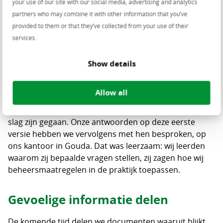
your use of our site with our social media, advertising and analytics
besloot met gemeenten, via de
partners who may combine it with other information that you’ve
Gebruikersverenigingen, en leveranciers als Centric
provided to them or that they’ve collected from your use of their
een pilot te starten om dit te bundelen. Die pilot heet
services.
Samen Controleren.
We zijn nu met elkaar bezig om dit concreet in te
Show details
vullen. Er is een beheergroep gevormd die zich om te
beginnen buigt over de applicaties voor Burgerzaken.
Allow all
Privacy officers, security officers, CISO’s en de IBD
hebben een vragenlijst opgesteld waarmee wij aan de
slag zijn gegaan. Onze antwoorden op deze eerste
versie hebben we vervolgens met hen besproken, op
ons kantoor in Gouda. Dat was leerzaam: wij leerden
waarom zij bepaalde vragen stellen, zij zagen hoe wij
beheersmaatregelen in de praktijk toepassen.
Gevoelige informatie delen
De komende tijd delen we documenten waaruit blijkt