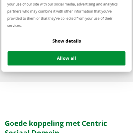
your use of our site with our social media, advertising and analytics
makkelijk zien welke andere teams
partners who may combine it with other information that you’ve
betrokken zijn en welke wetten er
provided to them or that they’ve collected from your use of their
services.
worden toegepast. Het geeft ons dus
een compleet beeld van wat er bij
Show details
een inwoner speelt.”
Allow all
gemeente Tiel
Goede koppeling met Centric
Sociaal Domein