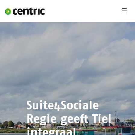
Menu'
Oplossingen
Branches
Over Centric
Contact
Careers
Insights
Suite4Sociale
Regie geeft Tiel
integraal