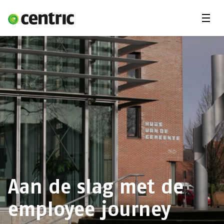
Menu'
Oplossingen
Branches
Over Centric
Contact
Careers
Insights
Aan de slag met de
employee journey