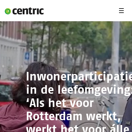
Menu'
Oplossingen
Branches
Over Centric
Contact
Careers
Inwonerparticipati
Insights
in de leefomgeving
‘Als het voor
Rotterdam werkt,
werkt het voor álle