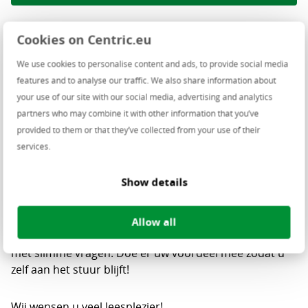
Cookies on Centric.eu
Welke vragen moeten slimme bestuurders vragen aan
We use cookies to personalise content and ads, to provide social media
hun ambtenaren op de belangrijke uitdagingen waar
features and to analyse our traffic. We also share information about
gemeenten voor staan? Wij interviewden verschillende
your use of our site with our social media, advertising and analytics
personen uit verschillende werelden, waaronder
partners who may combine it with other information that you’ve
gemeenten en kennisorganisaties. Bij de interviews
provided to them or that they’ve collected from your use of their
schoven experts vanuit Centric aan. Thema’s die aan
services.
bod komen zijn digitale veiligheid, datagedreven
werken, de energietransitie, common ground, digitale
Show details
transformatie, transitie in het sociaal domein en de
omgevingswet. Daarnaast wordt een overkoepelend
bestuurlijk perspectief geschetst door gemeente
Allow all
Noardeast-Fryslan. Ieder interview wordt afgesloten
met slimme vragen. Doe er uw voordeel mee zodat u
zelf aan het stuur blijft!
Wij wensen u veel leesplezier!